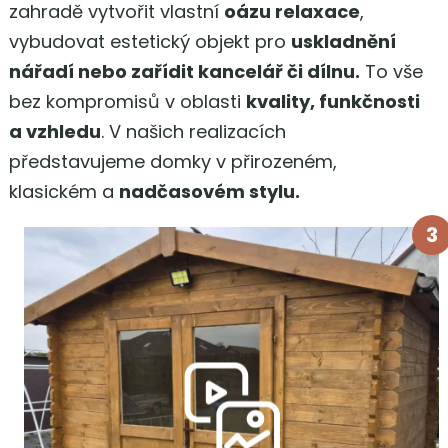
zahradě vytvořit vlastní
oázu relaxace
,
vybudovat estetický objekt pro
uskladnění
nářadí nebo zařídit kancelář či dílnu.
To vše
bez kompromisů v oblasti
kvality, funkčnosti
a vzhledu
. V našich realizacích
představujeme domky v přirozeném,
klasickém a
nadčasovém stylu.
3