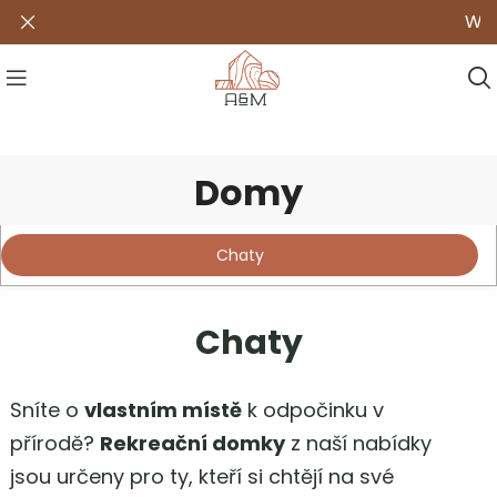
Wszystki
Domy
A&M
/
Realizacie
/
Domy
Chaty
Chaty
Sníte o
vlastním místě
k odpočinku v
přírodě?
Rekreační domky
z naší nabídky
jsou určeny pro ty, kteří si chtějí na své