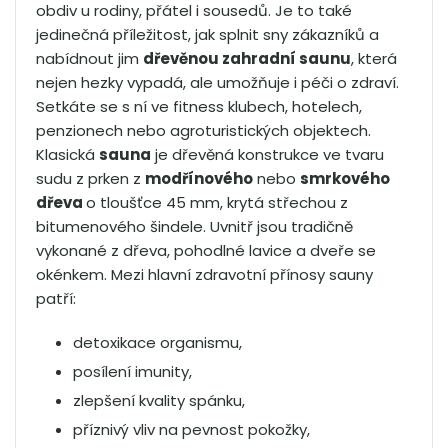
obdiv u rodiny, přátel i sousedů. Je to také
jedinečná příležitost, jak splnit sny zákazníků a
nabídnout jim
dřevěnou zahradní saunu
, která
nejen hezky vypadá, ale umožňuje i péči o zdraví.
Setkáte se s ní ve fitness klubech, hotelech,
penzionech nebo agroturistických objektech.
Klasická
sauna
je dřevěná konstrukce ve tvaru
sudu z prken z
modřínového
nebo
smrkového
dřeva
o tloušťce 45 mm, krytá střechou z
bitumenového šindele. Uvnitř jsou tradičně
vykonané z dřeva, pohodlné lavice a dveře se
okénkem. Mezi hlavní zdravotní přínosy sauny
patří:
detoxikace organismu,
posílení imunity,
zlepšení kvality spánku,
příznivý vliv na pevnost pokožky,