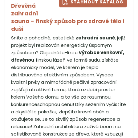
STÁHNOUT KATALOG
Dřevěná
zahradní
sauna - finský způsob pro zdravé tělo i
duši
Sníte o pohodlné, estetické
zahradní sauně
, jejíž
projekt byl realizován energeticky úsporným
způsobem? Objednáte-li si u
výrobce venkovní,
dřevěnou
finskou lázeň ve formě sudu, získáte
ekonomický model, ve kterém je teplo
distribuováno efektivním způsobem. Vysoce
kvalitní prvky a mimořádně pečlivé zpracování
zajišťují atraktivní formu, která ozdobí prostor
kolem Vašeho domu, a to vše za rozumnou,
konkurenceschopnou cenu! Díky sezením vyčistíte
a okysličíte pokožku, zlepšíte krevní oběh a
otužujete se. Je to skvělý způsob regenerace a
relaxace! Zahradní architektura zažívá boom na
sofistikované konstrukce ze dřeva, které vzbuzují