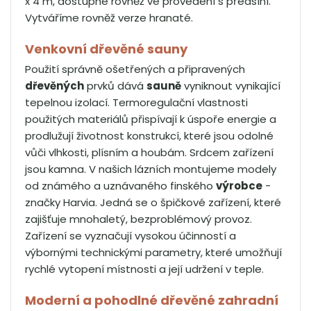
x 4 m, dostupné rovněž ve provedení s předsíní.
Vytváříme rovněž verze hranaté.
Venkovní dřevěné sauny
Použití správně ošetřených a připravených
dřevěných
prvků dává
sauně
vyniknout vynikající
tepelnou izolací. Termoregulační vlastnosti
použitých materiálů přispívají k úspoře energie a
prodlužují životnost konstrukcí, které jsou odolné
vůči vlhkosti, plísním a houbám. Srdcem zařízení
jsou kamna. V našich lázních montujeme modely
od známého a uznávaného finského
výrobce
-
značky Harvia. Jedná se o špičkové zařízení, které
zajišťuje mnohaletý, bezproblémový provoz.
Zařízení se vyznačují vysokou účinností a
výbornými technickými parametry, které umožňují
rychlé vytopení místnosti a její udržení v teple.
Moderní a pohodlné dřevěné zahradní