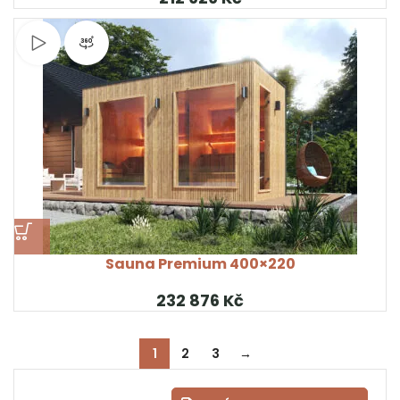
Sledujte video
Pohled na produkt 360°
Sauna Premium 400×220
Kč
1
2
3
→