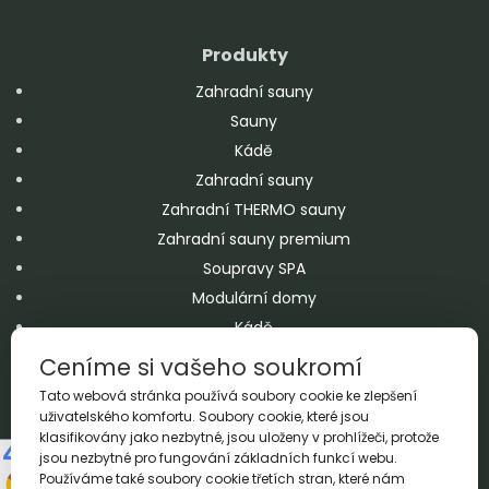
Produkty
Zahradní sauny
Sauny
Kádě
Zahradní sauny
Zahradní THERMO sauny
Zahradní sauny premium
Soupravy SPA
Modulární domy
Kádě
Chaty
Ceníme si vašeho soukromí
Jacuzzi
Tato webová stránka používá soubory cookie ke zlepšení
Bazény
uživatelského komfortu. Soubory cookie, které jsou
klasifikovány jako nezbytné, jsou uloženy v prohlížeči, protože
Doplňky
jsou nezbytné pro fungování základních funkcí webu.
Používáme také soubory cookie třetích stran, které nám