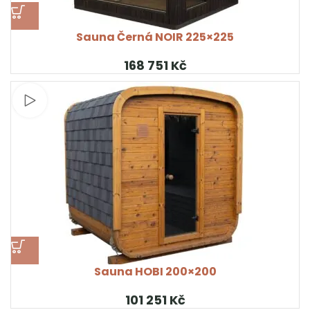
Sauna Černá NOIR 225×225
Kč
Sledujte video
Sauna HOBI 200×200
Kč