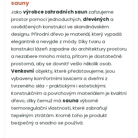
sauny
Jako
výrobce zahradních saun
zařizujeme
prostor pomocí jednoduchých,
dřevěných
a
osvědčených konstrukcí ve skandinávském
designu. Přírodní dřevo je materiál, který vypadá
elegantně a nevyjde z módy. Díky tvaru a
konstrukci lázeň zapadne do architektury prostoru
a nezabere mnoho místa, přitom je dostatečně
prostorná, aby se dovnitř vešlo několik osob.
Venkovní
objekty, které představujeme, jsou
vybaveny komfortními lavicemi a dveřmi z
tvrzeného skla - praktickými i estetickými.
Konstrukčním a povrchovým materiálem je kvalitní
dřevo, díky čemuž má
sauna
výborné
termoregulační vlastnosti, které zabraňují
tepelným ztrátám. Kromě toho je produkt
bezpečný a snadno se používá.