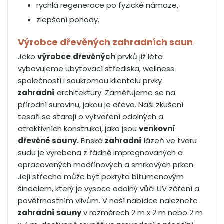
rychlá regenerace po fyzické námaze,
zlepšení pohody.
Výrobce dřevěných zahradních saun
Jako
výrobce
dřevěných
prvků již léta
vybavujeme ubytovací střediska, wellness
společnosti i soukromou klientelu prvky
zahradní
architektury. Zaměřujeme se na
přírodní surovinu, jakou je dřevo. Naši zkušení
tesaři se starají o vytvoření odolných a
atraktivních konstrukcí, jako jsou
venkovní
dřevěné sauny.
Finská
zahradní
lázeň ve tvaru
sudu je vyrobena z řádně impregnovaných a
opracovaných modřínových a smrkových prken.
Její střecha může být pokryta bitumenovým
šindelem, který je vysoce odolný vůči UV záření a
povětrnostním vlivům. V naší nabídce naleznete
zahradní sauny
v rozměrech 2 m x 2 m nebo 2 m