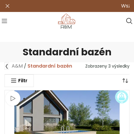
Wszystk
Standardní bazén
❮
A&M
/
Standardní bazén
Zobrazeny 3 výsledky
Filtr
Sledujte video