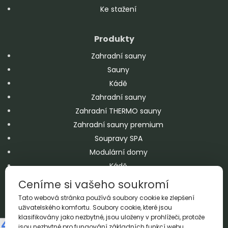
Ke stažení
Produkty
Zahradní sauny
Sauny
Kádě
Zahradní sauny
Zahradní THERMO sauny
Zahradní sauny premium
Soupravy SPA
Modulární domy
Kádě
Chaty
Ceníme si vašeho soukromí
Jacuzzi
Tato webová stránka používá soubory cookie ke zlepšení
Bazény
uživatelského komfortu. Soubory cookie, které jsou
klasifikovány jako nezbytné, jsou uloženy v prohlížeči, protože
Doplňky
jsou nezbytné pro fungování základních funkcí webu.