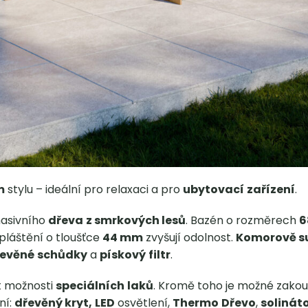
m
stylu – ideální pro relaxaci a pro
ubytovací
zařízení
.
masivního
dřeva
z smrkových lesů
. Bazén o rozměrech
6
opláštění o tloušťce
44 mm
zvyšují odolnost.
Komorově s
evěné
schůdky
a
pískový
filtr
.
t možnosti
speciálních
laků
. Kromě toho je možné zakou
ní:
dřevěný kryt,
LED
osvětlení,
Thermo
Dřevo
,
solinát