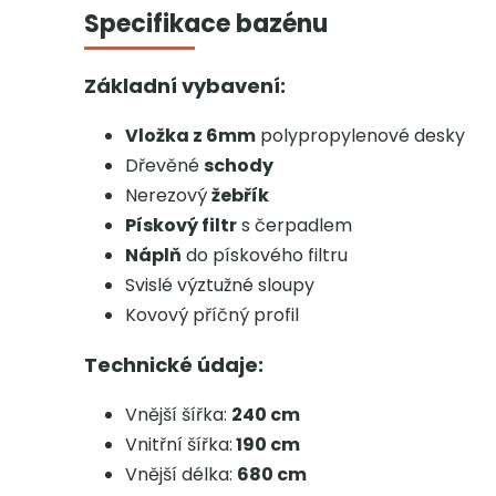
Specifikace bazénu
Základní vybavení:
Vložka z 6mm
polypropylenové desky
Dřevěné
schody
Nerezový
žebřík
Pískový filtr
s čerpadlem
Náplň
do pískového filtru
Svislé výztužné sloupy
Kovový příčný profil
Technické údaje:
Vnější šířka:
240 cm
Vnitřní šířka:
190 cm
Vnější délka:
680 cm