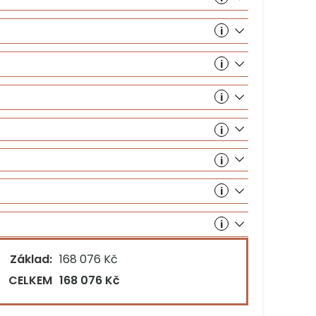
Bezbar
uční p
Základ:
168 076 Kč
CELKEM
168 076 Kč