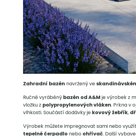
Zahradní
bazén
navržený ve
skandinávské
Ručně vyráběný
bazén
od A&M
je výrobek z 
vložku z
polypropylenových vláken
. Prkna v 
vlhkosti. Součástí dodávky je
kovový
žebřík
,
dř
Výrobek můžete impregnovat sami nebo využí
tepelné
čerpadlo
nebo
ohřívač
. Další vybave