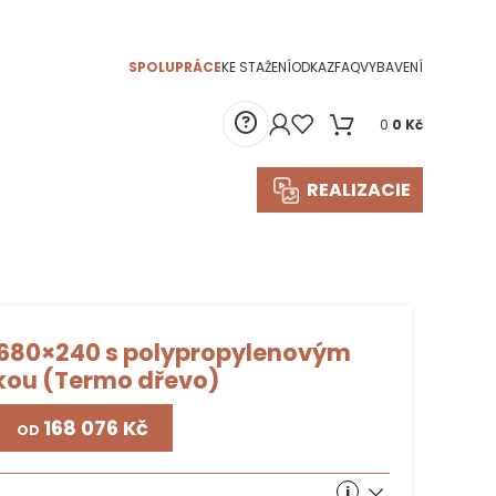
SPOLUPRÁCE
KE STAŽENÍ
ODKAZ
FAQ
VYBAVENÍ
0
0
Kč
REALIZACIE
 680×240 s polypropylenovým
kou (Termo dřevo)
Kč