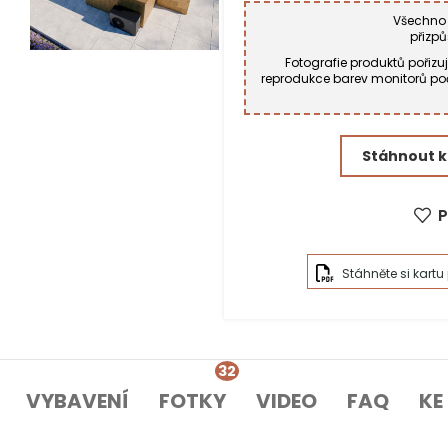
Všechno 
přizp
Ulice a č.p.*
Fotografie produktů pořizu
reprodukce barev monitorů poč
PSČ*
Stáhnout k
P
Stáhněte si kartu
32
VYBAVENÍ
FOTKY
VIDEO
FAQ
KE