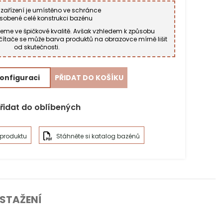
zařízení je umístěno ve schránce
ůsobené celé konstrukci bazénu
jeme ve špičkové kvalitě. Avšak vzhledem k způsobu
ítače se může barva produktů na obrazovce mírně lišit
od skutečnosti.
Město*
onfiguraci
PŘIDAT DO KOŠÍKU
řidat do oblíbených
 produktu
Stáhněte si katalog bazénů
 STAŽENÍ