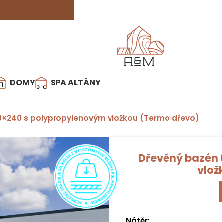
DOMY
SPA ALTÁNY
0×240 s polypropylenovým vložkou (Termo dřevo)
Dřevěný bazén
vlož
Nátěr: