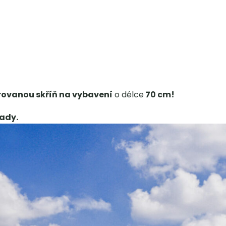
rovanou skříň na vybavení
o délce
70 cm!
ady.