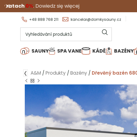
edz się więcej
+48 888 768 211
kancelar@domkysauny.cz
SAUNY
SPA VANE
KÁDĚ
BAZÉNY
❮
A&M
/
Produkty
/
Bazény
/
Dřevěný bazén 68