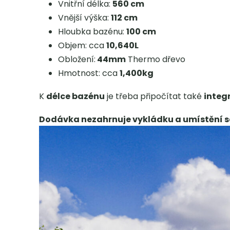
Vnitřní délka:
560 cm
Vnější výška:
112 cm
Hloubka bazénu:
100 cm
Objem: cca
10,640L
Obložení:
44mm
Thermo dřevo
Hmotnost: cca
1,400kg
K
délce bazénu
je třeba připočítat také
integ
Dodávka nezahrnuje vykládku a umístění s