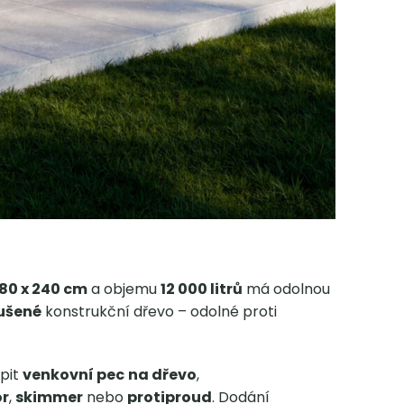
80 x 240 cm
a objemu
12 000 litrů
má odolnou
ušené
konstrukční dřevo – odolné proti
pit
venkovní pec
na dřevo
,
or
,
skimmer
nebo
protiproud
. Dodání