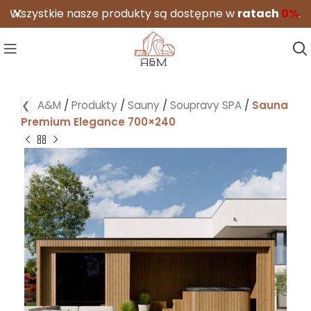
ystkie nasze produkty są dostępne w
ratach
0%
.
Dowiedz
❮
A&M
/
Produkty
/
Sauny
/
Soupravy SPA
/
Sauna
Premium Elegance 700×240