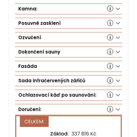
Kamna:
Hu
s 
Posuvné zasklení
S 
(6
Ozvučení
Au
(S
Dokončení sauny
Do
(3
Fasáda
Fa
(8
Sada infračervených zářičů
Sa
Ochlazovací káď po saunování:
Oc
(2
Doručení:
Stát*
Základ:
337 816 Kč