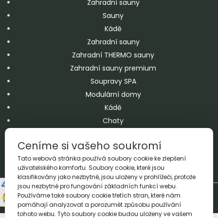
Zahradní sauny
Sauny
Kádě
Zahradní sauny
Zahradní THERMO sauny
Zahradní sauny premium
Soupravy SPA
Modulární domy
Kádě
Chaty
Jacuzzi
Ceníme si vašeho soukromí
Bazény
Tato webová stránka používá soubory cookie ke zlepšení
Doplňky
uživatelského komfortu. Soubory cookie, které jsou
klasifikovány jako nezbytné, jsou uloženy v prohlížeči, protože
jsou nezbytné pro fungování základních funkcí webu.
Copyright A&M 2026 © All Rights Reserved
Používáme také soubory cookie třetích stran, které nám
Realizacja
Proadax.pl
pomáhají analyzovat a porozumět způsobu používání
tohoto webu. Tyto soubory cookie budou uloženy ve vašem