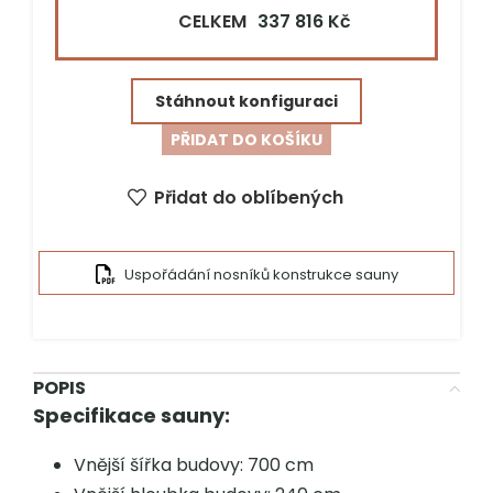
CELKEM
337 816 Kč
Ulice a č.p.*
Stáhnout konfiguraci
PSČ*
Město*
PŘIDAT DO KOŠÍKU
Přidat do oblíbených
Uspořádání nosníků konstrukce sauny
POPIS
Specifikace sauny:
Vnější šířka budovy: 700 cm