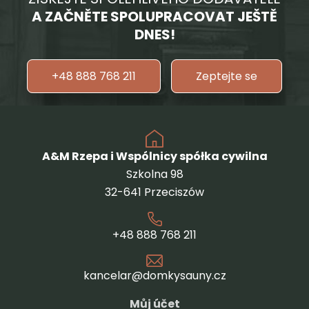
A ZAČNĚTE SPOLUPRACOVAT JEŠTĚ
DNES!
+48 888 768 211
Zeptejte se
A&M Rzepa i Wspólnicy spółka cywilna
Szkolna 98
32-641 Przeciszów
+48 888 768 211
kancelar@domkysauny.cz
Můj účet