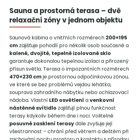
Sauna a prostorná terasa – dvě
relaxační zóny v jednom objektu
Saunová kabina o vnitřních rozměrech
200×195
cm
zajišťuje pohodlí pro několik osob současně a
kalené, dvojité, tepelně izolované sklo
garantuje dokonalou tepelnou izolaci a přirozený
přísun světla. Terasa o impozantních rozměrech
470×230 cm
je prostornou odpočinkovou zónou,
ve které se bez problémů vejdou lehátka,
souprava zahradního nábytku nebo ochlazovací
nádoba. Vlastní
LED osvětlení
a
venkovní
nástěnné svítidlo
zajišťují plnou funkčnost
terasy kdykoliv během dne i noci. Volitelné
posuvné zasklení terasy
dále zvyšuje její
všestrannost – chrání před větrem a deštěm při
zachování pocitu prostoru a kontaktu s přírodou.