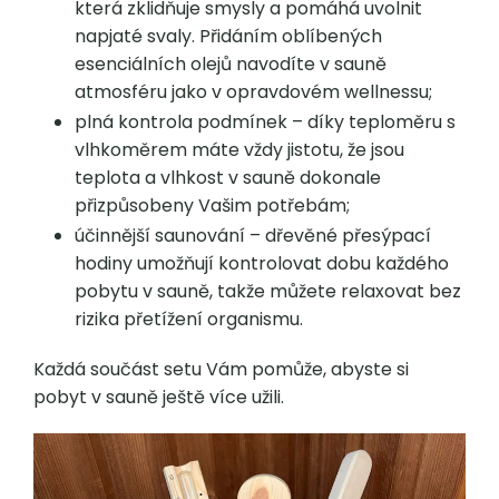
která zklidňuje smysly a pomáhá uvolnit
napjaté svaly. Přidáním oblíbených
esenciálních olejů navodíte v sauně
atmosféru jako v opravdovém wellnessu;
plná kontrola podmínek – díky teploměru s
vlhkoměrem máte vždy jistotu, že jsou
teplota a vlhkost v sauně dokonale
přizpůsobeny Vašim potřebám;
účinnější saunování – dřevěné přesýpací
hodiny umožňují kontrolovat dobu každého
pobytu v sauně, takže můžete relaxovat bez
rizika přetížení organismu.
Každá součást setu Vám pomůže, abyste si
pobyt v sauně ještě více užili.