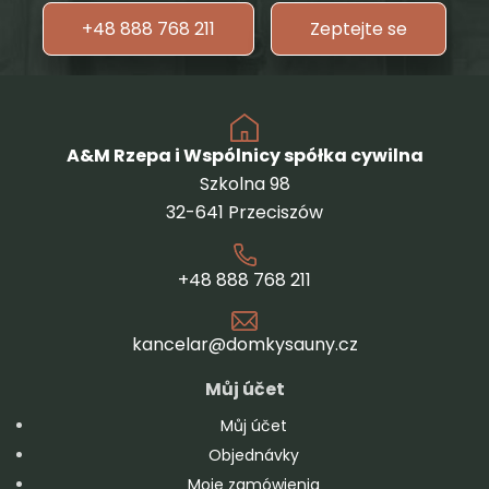
+48 888 768 211
Zeptejte se
A&M Rzepa i Wspólnicy spółka cywilna
Szkolna 98
32-641 Przeciszów
+48 888 768 211
kancelar@domkysauny.cz
Můj účet
Můj účet
Objednávky
Moje zamówienia