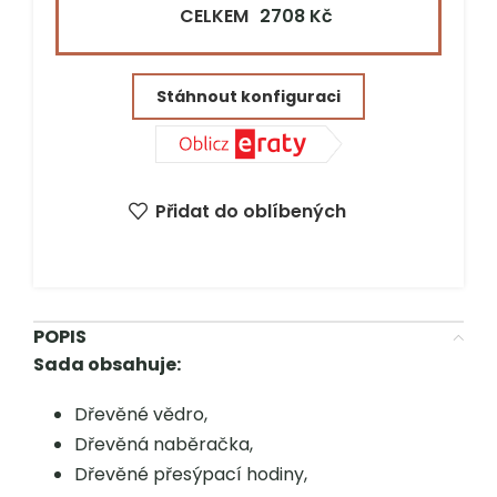
CELKEM
2708 Kč
Ulice a č.p.*
Stáhnout konfiguraci
PSČ*
Město*
Přidat do oblíbených
POPIS
Sada obsahuje:
Dřevěné vědro,
Dřevěná naběračka,
Dřevěné přesýpací hodiny,