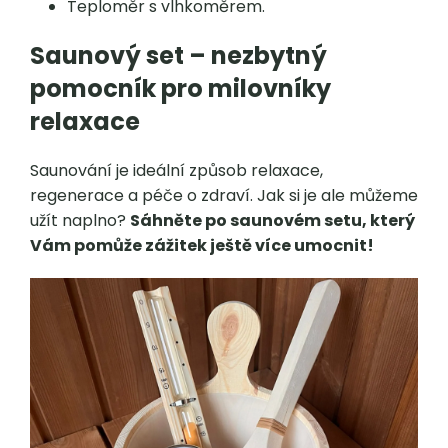
Teploměr s vlhkoměrem.
Saunový set – nezbytný
pomocník pro milovníky
relaxace
Saunování je ideální způsob relaxace,
regenerace a péče o zdraví. Jak si je ale můžeme
užít naplno?
Sáhněte po saunovém setu, který
Vám pomůže zážitek ještě více umocnit!