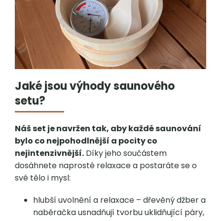
Jaké jsou výhody saunového
setu?
Náš set je navržen tak, aby každé saunování
bylo co nejpohodlnější a pocity co
nejintenzivnější.
Díky jeho součástem
dosáhnete naprosté relaxace a postaráte se o
své tělo i mysl:
hlubší uvolnění a relaxace – dřevěný džber a
naběračka usnadňují tvorbu uklidňující páry,