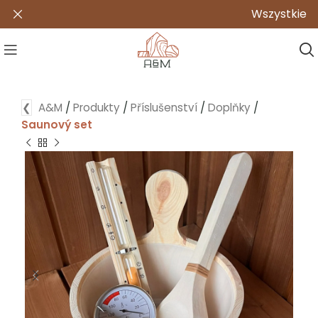
Wszystkie nasze p
❮
A&M
/
Produkty
/
Příslušenství
/
Doplňky
/
Saunový set