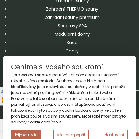
Zahradní sauny
Zahradní THERMO sauny
Zahradní sauny premium
Soupravy SPA
Modulární domy
Kádě
Chaty
Jacuzzi
Ceníme si vašeho soukromí
Bazény
Tato webová stránka používá soubory cookie ke zlepšení
Doplňky
uživatelského komfortu. Soubory cookie, které jsou
klasifikovány jako nezbytné, jsou uloženy v prohlížeči, protože
jsou nezbytné pro fungování základních funkcí webu.
Copyright A&M 2026 © All Rights Reserved
Používáme také soubory cookie třetích stran, které nám
Realizacja
Proadax.pl
pomáhají analyzovat a porozumět způsobu používání
tohoto webu. Tyto soubory cookie budou uloženy ve vašem
prohlížeči pouze s vaším souhlasem. Máte také možnost tyto
soubory cookie odmítnout.
15
Lidé si právě prohlížejí tento produkt
PŘIDAT DO KO
Přijmout vše
Všechno popřít
Nastavení
Saunový
0