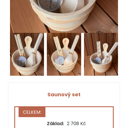
Saunový set
Stát*
Základ:
2 708 Kč